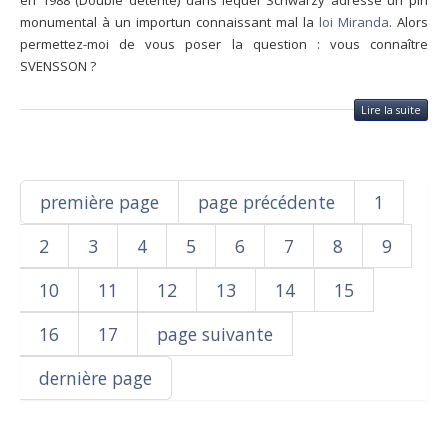
en 1988 (Double détente) dans lequel Schwarzy adresse un pin
monumental à un importun connaissant mal la
loi Miranda
. Alors
permettez-moi de vous poser la question : vous connaître
SVENSSON ?
Lire la suite
première page
page précédente
1
2
3
4
5
6
7
8
9
10
11
12
13
14
15
16
17
page suivante
dernière page