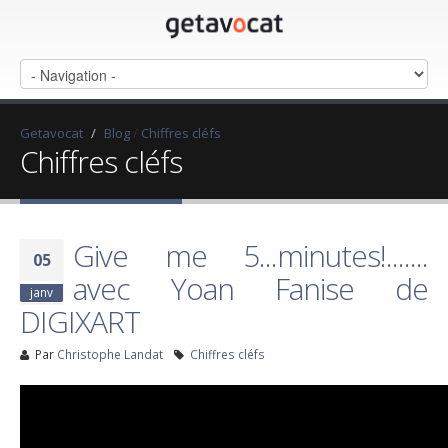
Getavocat
/
Blog
/
Chiffres cléfs
Chiffres cléfs
Give me 5...minutes!.......
05
avec Yoan Fanise de
janv
DIGIXART
Par
Christophe Landat
Chiffres cléfs