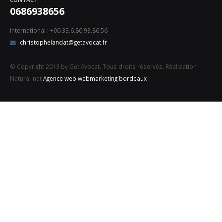
0686938656
International : +00.33.6.86.93.86.56
christophelandat@getavocat.fr
© Copyright 2013 by Get Avocat. Tous droits réservés. Réalisation
Natural-net
Agence web webmarketing bordeaux