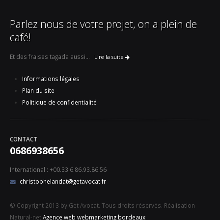
Parlez nous de votre projet, on a plein de
café!
Et des fraises tagada aussi...
Lire la suite
Informations légales
Plan du site
Politique de confidentialité
CONTACT
0686938656
International : +00.33.6.86.93.86.56
christophelandat@getavocat.fr
© Copyright 2013 by Get Avocat. Tous droits réservés. Réalisation
Natural-net
Agence web webmarketing bordeaux