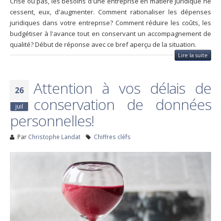
Crise ou pas, les besoins d'une entreprise en matière juridique ne
cessent, eux, d'augmenter. Comment rationaliser les dépenses
juridiques dans votre entreprise? Comment réduire les coûts, les
budgétiser à l'avance tout en conservant un accompagnement de
qualité? Début de réponse avec ce bref aperçu de la situation.
Lire la suite
Attention à vos délais de
26
conservation de données
juil
personnelles!
Par
Christophe Landat
Chiffres cléfs