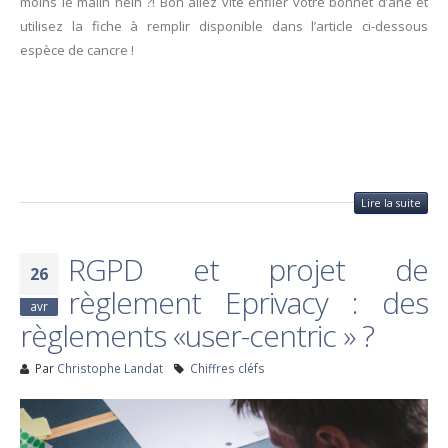
moins le malin hein ?! Bon allez vite enfiler votre bonnet d’âne et
utilisez la fiche à remplir disponible dans l’article ci-dessous
espèce de cancre !
Lire la suite
RGPD et projet de
26
règlement Eprivacy : des
avr
règlements «user-centric » ?
Par
Christophe Landat
Chiffres cléfs