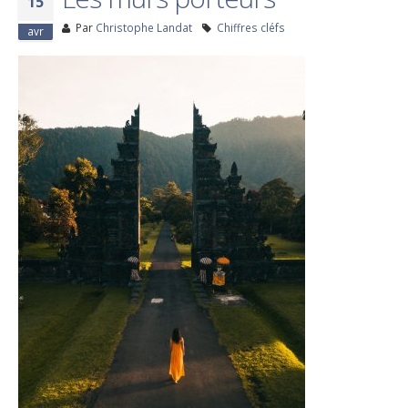
15
Par
Christophe Landat
Chiffres cléfs
avr