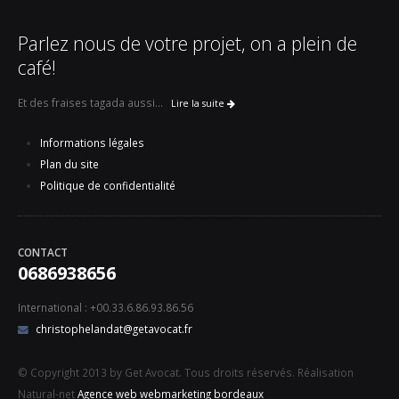
Parlez nous de votre projet, on a plein de
café!
Et des fraises tagada aussi...
Lire la suite
Informations légales
Plan du site
Politique de confidentialité
CONTACT
0686938656
International : +00.33.6.86.93.86.56
christophelandat@getavocat.fr
© Copyright 2013 by Get Avocat. Tous droits réservés. Réalisation
Natural-net
Agence web webmarketing bordeaux