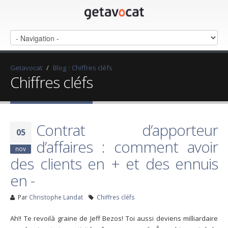
Getavocat
/
Blog
/
Chiffres cléfs
Chiffres cléfs
Contrat d’apporteur
05
d’affaires : comment avoir
nov
des clients en + et des ennuis
en -
Par
Christophe Landat
Chiffres cléfs
Ah!! Te revoilà graine de Jeff Bezos! Toi aussi deviens milliardaire