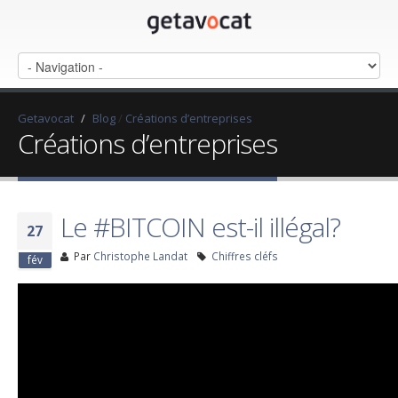
Getavocat
/
Blog
/
Créations d’entreprises
Créations d’entreprises
Le #BITCOIN est-il illégal?
27
Par
Christophe Landat
Chiffres cléfs
fév