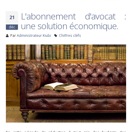
L'abonnement d'avocat :
21
une solution économique.
déc
Par
Administrateur Kiubi
Chiffres cléfs