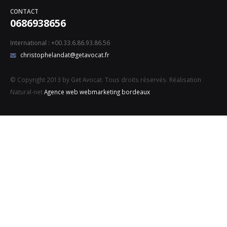
CONTACT
0686938656
International : +00.33.6.86.93.86.56
christophelandat@getavocat.fr
© Copyright 2013 by Get Avocat. Tous droits réservés. Réalisation
Natural-net
Agence web webmarketing bordeaux