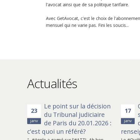
l'avocat ainsi que de sa politique tarifaire.
Avec GetAvocat, c'est le choix de l'abonnement 
mensuel qui ne varie pas. Fini les soucis...
Actualités
Le point sur la décision
Interview de Me LANDAT sur GetAvo
23
17
du Tribunal judiciaire
juridique DALLOZ : "Un avocat propo
janv
janv
de Paris du 20.01.2026 :
une formule d’abonnement juridique
c'est quoi un référé?
rense
"- #Apple a gagné sur l'#ATT!- Ah bon,
Le #Québe