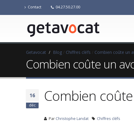
Contact
04.27.50.27.00
Getavocat
/
Blog
/
Chiffres cléfs
/
Combien coûte un a
Combien coûte un av
Combien coûte
16
déc
Par
Christophe Landat
Chiffres cléfs