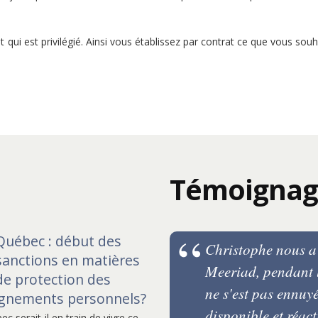
qui est privilégié. Ainsi vous établissez par contrat ce que vous souh
Témoignag
Québec : début des
cat dans la revue
Christophe nous 
sanctions en matières
se à ses clients
Meeriad, pendant l'
de protection des
 à bas prix"
ne s'est pas ennuy
ignements personnels?
disponible et réac
c serait-il en train de vivre ce