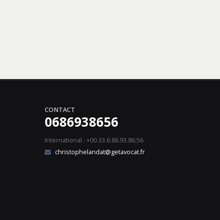
CONTACT
0686938656
International : +00.33.6.86.93.86.56
christophelandat@getavocat.fr