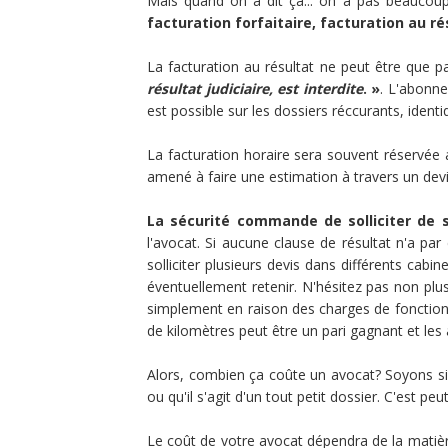
Mais quand on a dit ça... on a pas beaucou
facturation forfaitaire, facturation au r
La facturation au résultat ne peut être que par
résultat judiciaire, est interdite
. »
. L'abonne
est possible sur les dossiers réccurants, identi
La facturation horaire sera souvent réservée
amené à faire une estimation à travers un devis 
La sécurité commande de solliciter de 
l'avocat. Si aucune clause de résultat n'a pa
solliciter plusieurs devis dans différents cab
éventuellement retenir. N'hésitez pas non plu
simplement en raison des charges de fonctionn
de kilomètres peut être un pari gagnant et les
Alors, combien ça coûte un avocat? Soyons sinc
ou qu'il s'agit d'un tout petit dossier. C'est p
Le coût de votre avocat dépendra de la matière