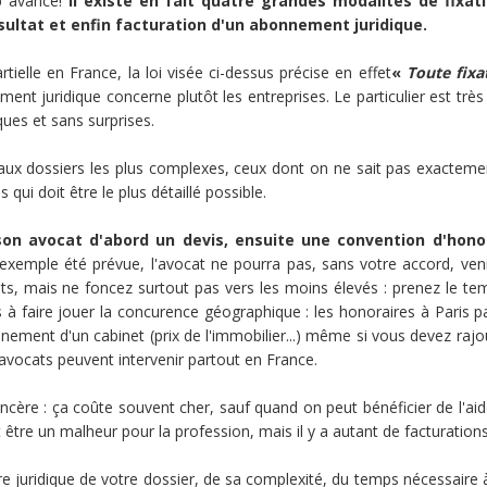
p avancé!
Il existe en fait quatre grandes modalités de fixat
ésultat et enfin facturation d'un abonnement juridique.
tielle en France, la loi visée ci-dessus précise en effet
«
Toute fixa
ment juridique concerne plutôt les entreprises. Le particulier est très
ques et sans surprises.
 aux dossiers les plus complexes, ceux dont on ne sait pas exacteme
qui doit être le plus détaillé possible.
son avocat d'abord un devis, ensuite une convention d'hon
r exemple été prévue, l'avocat ne pourra pas, sans votre accord, veni
inets, mais ne foncez surtout pas vers les moins élevés : prenez le 
s à faire jouer la concurence géographique : les honoraires à Paris 
ement d'un cabinet (prix de l'immobilier...) même si vous devez rajou
 avocats peuvent intervenir partout en France.
ère : ça coûte souvent cher, sauf quand on peut bénéficier de l'aide j
eut être un malheur pour la profession, mais il y a autant de facturatio
 juridique de votre dossier, de sa complexité, du temps nécessaire à