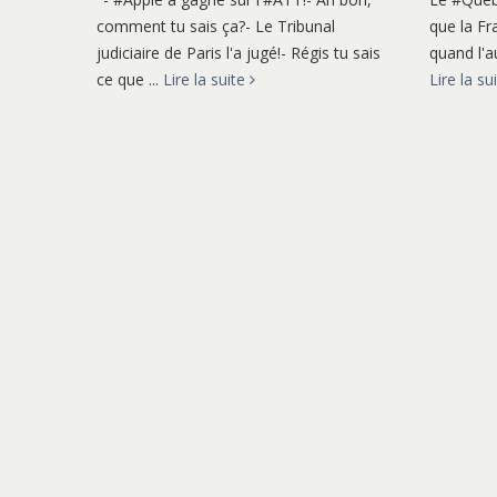
comment tu sais ça?- Le Tribunal
que la Fr
judiciaire de Paris l'a jugé!- Régis tu sais
quand l'au
ce que ...
Lire la suite
Lire la su
Article de Anne PORTMANN