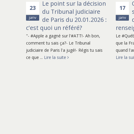
Le point sur la décision
Christophe nous a accompagné pend
23
17
du Tribunal judiciaire
Meeriad, pendant l'année de création 
janv
janv
de Paris du 20.01.2026 :
ne s'est pas ennuyé avec nous mais é
c'est quoi un référé?
rense
disponible et réactif. Je recommande
"- #Apple a gagné sur l'#ATT!- Ah bon,
Le #Québe
comment tu sais ça?- Le Tribunal
que la Fr
judiciaire de Paris l'a jugé!- Régis tu sais
quand l'au
Théo Pascard
ce que ...
Lire la suite
Lire la su
Ex-Meeriad