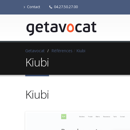
Contact
04.27.50.27.00
Getavocat
/
Références
/
Kiubi
Kiubi
Kiubi