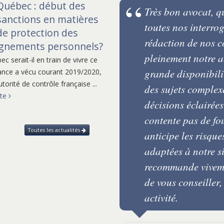
Québec : début des
ant un an sur
Très bon avocat, q
sanctions en matières
de l'entreprise. Il
toutes nos interro
de protection des
tait toujours
rédaction de nos co
ignements personnels?
 !
pleinement notre ac
c serait-il en train de vivre ce
grande disponibilit
ance a vécu courant 2019/2020,
torité de contrôle française ...
des sujets complex
ite
décisions éclairées
contente pas de fou
Toutes les actualités
anticipe les risque
adaptées à notre si
recommande viveme
de vous conseiller,
activité.