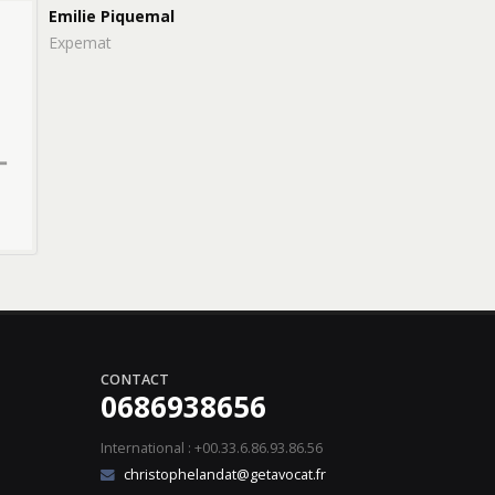
Emilie Piquemal
Expemat
CONTACT
0686938656
International : +00.33.6.86.93.86.56
christophelandat@getavocat.fr