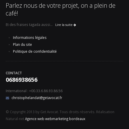
Parlez nous de votre projet, on a plein de
café!
Et des fraises tagada aussi...
Lire la suite
Informations légales
Plan du site
Politique de confidentialité
CONTACT
0686938656
International : +00.33.6.86.93.86.56
christophelandat@getavocat.fr
© Copyright 2013 by Get Avocat. Tous droits réservés. Réalisation
Natural-net
Agence web webmarketing bordeaux