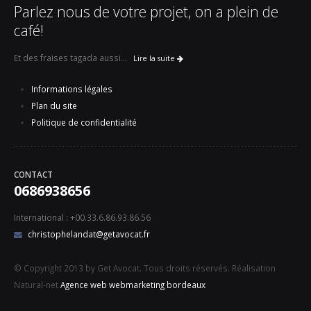
Parlez nous de votre projet, on a plein de
café!
Et des fraises tagada aussi...
Lire la suite
Informations légales
Plan du site
Politique de confidentialité
CONTACT
0686938656
International : +00.33.6.86.93.86.56
christophelandat@getavocat.fr
© Copyright 2013 by Get Avocat. Tous droits réservés. Réalisation
Natural-net
Agence web webmarketing bordeaux