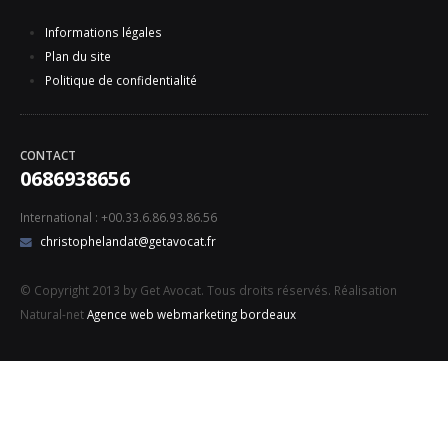
Informations légales
Plan du site
Politique de confidentialité
CONTACT
0686938656
International : +00.33.6.86.93.86.56
christophelandat@getavocat.fr
© Copyright 2013 by Get Avocat. Tous droits réservés. Réalisation
Natural-net
Agence web webmarketing bordeaux