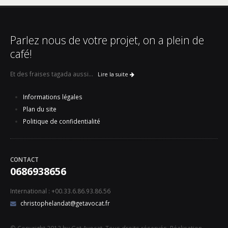
Parlez nous de votre projet, on a plein de
café!
Et des fraises tagada aussi...
Lire la suite
Informations légales
Plan du site
Politique de confidentialité
CONTACT
0686938656
International : +00.33.6.86.93.86.56
christophelandat@getavocat.fr
© Copyright 2013 by Get Avocat. Tous droits réservés. Réalisation