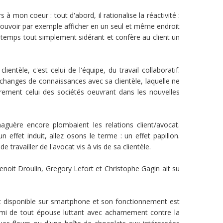
 mon coeur : tout d'abord, il rationalise la réactivité :
e pouvoir par exemple afficher en un seul et même endroit
 temps tout simplement sidérant et confère au client un
ntèle, c'est celui de l'équipe, du travail collaboratif.
d'échanges de connaissances avec sa clientèle, laquelle ne
èrement celui des sociétés oeuvrant dans les nouvelles
naguère encore plombaient les relations client/avocat.
fet induit, allez osons le terme : un effet papillon.
 travailler de l'avocat vis à vis de sa clientèle.
Benoit Droulin, Gregory Lefort et Christophe Gagin ait su
est disponible sur smartphone et son fonctionnement est
nemi de tout épouse luttant avec acharnement contre la