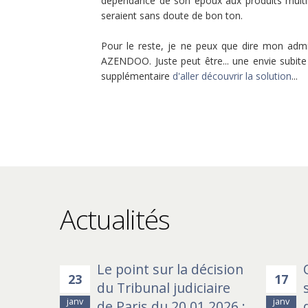
dépendance de son époux aux produits multim
seraient sans doute de bon ton.
Pour le reste, je ne peux que dire mon admira
AZENDOO. Juste peut être... une envie subite
supplémentaire
d'aller découvrir la solution
...
Actualités
Le point sur la décision
A l'époque, nous cherchions un avoca
23
17
du Tribunal judiciaire
l'écoute de notre projet, suffisammen
janv
janv
de Paris du 20.01.2026 :