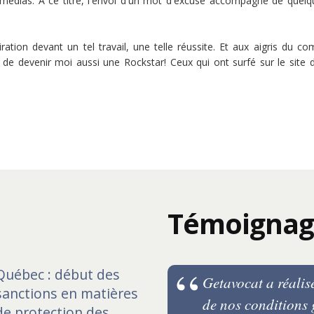
édias. A ce titre, l'envoi d'un mot d'excuse accompagné de quelqu
tion devant un tel travail, une telle réussite. Et aux aigris du co
 de devenir moi aussi une Rockstar! Ceux qui ont surfé sur le sit
Témoignag
Québec : début des
t qui serait à
Getavocat a réalisé
sanctions en matières
t flexible pour
de nos conditions g
de protection des