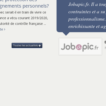
nous évoluons mais
Jobapic.fr. Il a to
ignements personnels?
e attention sur les
contraintes et a su
c serait-il en train de vivre ce
ons pas (sans pour
professionnalisme. 
ance a vécu courant 2019/2020,
torité de contrôle française ...
n de base étant
enrichissante et ag
ite
e ne pas être
be noire, le talon
Toutes les actualités
tophe est un avocat
uridiques qui nous