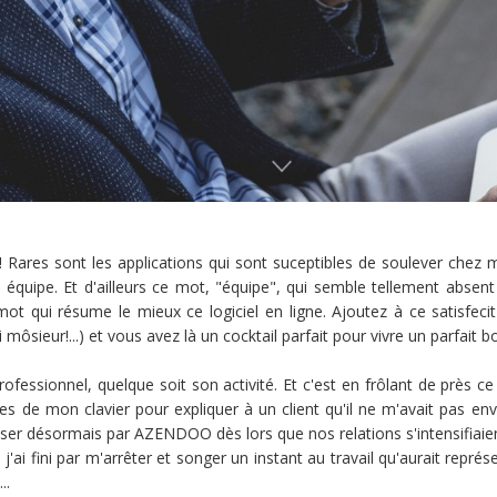
res sont les applications qui sont suceptibles de soulever chez m
 équipe. Et d'ailleurs ce mot, "équipe", qui semble tellement absent 
ot qui résume le mieux ce logiciel en ligne. Ajoutez à ce satisfecit 
ôsieur!...) et vous avez là un cocktail parfait pour vivre un parfait bon
ofessionnel, quelque soit son activité. Et c'est en frôlant de près ce
s de mon clavier pour expliquer à un client qu'il ne m'avait pas envo
ser désormais par AZENDOO dès lors que nos relations s'intensifiaie
j'ai fini par m'arrêter et songer un instant au travail qu'aurait repr
..