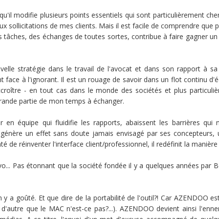
 modifie plusieurs points essentiels qui sont particulièrement chers à
aux sollicitations de mes clients. Mais il est facile de comprendre qu
es tâches, des échanges de toutes sortes, contribue à faire gagner un
le stratégie dans le travail de l'avocat et dans son rapport à sa clie
ant face à l'ignorant. Il est un rouage de savoir dans un flot continu 
ccroître - en tout cas dans le monde des sociétés et plus particuli
 grande partie de mon temps à échanger.
en équipe qui fluidifie les rapports, abaissent les barrières qui 
re un effet sans doute jamais envisagé par ses concepteurs, un ef
de réinventer l'interface client/professionnel, il redéfinit la manière de
ravo... Pas étonnant que la société fondée il y a quelques années par 
on y a goûté. Et que dire de la portabilité de l'outil?! Car AZENDOO 
en d'autre que le MAC n'est-ce pas?...). AZENDOO devient ainsi l'en