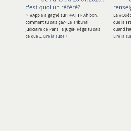
comprendre le contexte dans lequel 
c'est quoi un référé?
rense
aussi un avocat qui sache attirer notr
"- #Apple a gagné sur l'#ATT!- Ah bon,
Le #Québe
points litigieux que nous n'imagini
comment tu sais ça?- Le Tribunal
que la Fr
judiciaire de Paris l'a jugé!- Régis tu sais
quand l'au
autant crier Au Loup)... La conditio
ce que ...
Lire la suite
Lire la su
d'être à l'aise dans nos échanges et d
impressionnés par la Fonction (la ro
des chaussures qui claque...) ! Chris
2.0 qui nous connecte aux réalités j
entourent !
Cyrielle
Durand