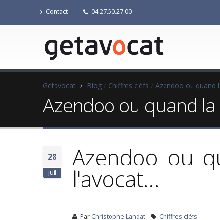
Contact
04.27.50.27.00
Getavocat
/
Blog
/
Chiffres cléfs
/
Azendoo ou quand la 
Azendoo ou quand la m
Azendoo ou qu
28
l'avocat...
juil
Par
Christophe Landat
Chiffres cléfs