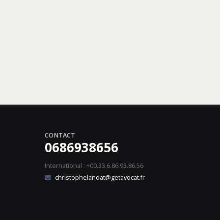
CONTACT
0686938656
International : +00.33.6.86.93.86.56
christophelandat@getavocat.fr